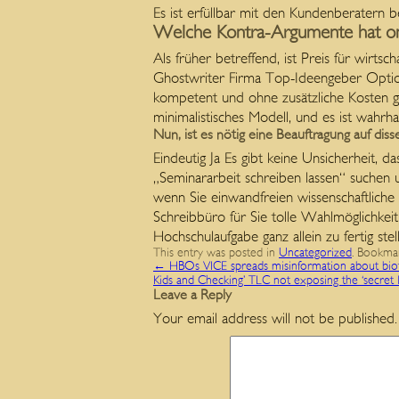
Es ist erfüllbar mit den Kundenberatern
Welche Kontra-Argumente hat onl
Als früher betreffend, ist Preis für wirtsc
Ghostwriter Firma Top-Ideengeber Option,
kompetent und ohne zusätzliche Kosten ge
minimalistisches Modell, und es ist wahrh
Nun, ist es nötig eine Beauftragung auf diss
Eindeutig Ja Es gibt keine Unsicherheit, 
„Seminararbeit schreiben lassen“ suchen 
wenn Sie einwandfreien wissenschaftliche P
Schreibbüro für Sie tolle Wahlmöglichke
Hochschulaufgabe ganz allein zu fertig stel
This entry was posted in
Uncategorized
. Bookma
←
HBOs VICE spreads misinformation about bio
Kids and Checking’ TLC not exposing the ‘secret li
Leave a Reply
Your email address will not be published.