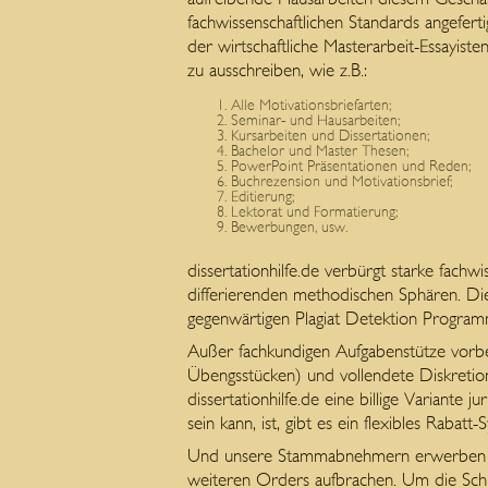
fachwissenschaftlichen Standards angefer
der wirtschaftliche Masterarbeit-Essayist
zu ausschreiben, wie z.B.:
Alle Motivationsbriefarten;
Seminar- und Hausarbeiten;
Kursarbeiten und Dissertationen;
Bachelor und Master Thesen;
PowerPoint Präsentationen und Reden;
Buchrezension und Motivationsbrief;
Editierung;
Lektorat und Formatierung;
Bewerbungen, usw.
dissertationhilfe.de verbürgt starke fachw
differierenden methodischen Sphären. Die 
gegenwärtigen Plagiat Detektion Programm
Außer fachkundigen Aufgabenstütze vorbe
Übengsstücken) und vollendete Diskreti
dissertationhilfe.de eine billige Variante
sein kann, ist, gibt es ein flexibles Raba
Und unsere Stammabnehmern erwerben 5% 
weiteren Orders aufbrachen. Um die Schre