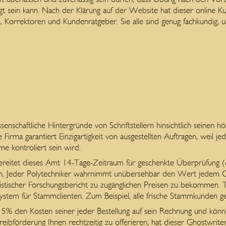
tigt sein kann. Nach der Klärung auf der Website hat dieser online 
en, Korrektoren und Kundenratgeber. Sie alle sind genug fachkundig,
issenschaftliche Hintergründe von Schriftstellern hinsichtlich seinen 
Firma garantiert Einzigartigkeit von ausgestellten Auftragen, weil je
e kontroliert sein wird.
reitet dieses Amt 14-Tage-Zeitraum für geschenkte Überprüfung (e
on. Jeder Polytechniker wahrnimmt unübersehbar den Wert jedem 
 juristischer Forschungsbericht zu zugänglichen Preisen zu bekommen. T
tt-System für Stammclienten. Zum Beispiel, alle frische Stammkunden g
den Kosten seiner jeder Bestellung auf sein Rechnung und könne
ibförderung Ihnen rechtzeitig zu offerieren, hat dieser Ghostwrite