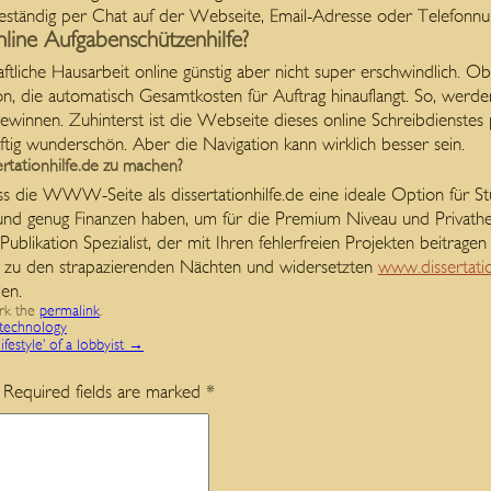
 beständig per Chat auf der Webseite, Email-Adresse oder Telefonn
ine Aufgabenschützenhilfe?
haftliche Hausarbeit online günstig aber nicht super erschwindlich. Ob
 die automatisch Gesamtkosten für Auftrag hinauflangt. So, werden
winnen. Zuhinterst ist die Webseite dieses online Schreibdienstes
aftig wunderschön. Aber die Navigation kann wirklich besser sein.
ertationhilfe.de zu machen?
dass die WWW-Seite als dissertationhilfe.de eine ideale Option für S
und genug Finanzen haben, um für die Premium Niveau und Privathei
ublikation Spezialist, der mit Ihren fehlerfreien Projekten beitragen
it zu den strapazierenden Nächten und widersetzten
www.dissertatio
len.
rk the
permalink
.
technology
festyle’ of a lobbyist
→
Required fields are marked
*