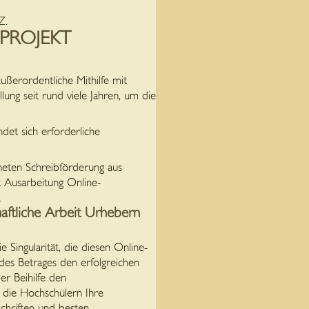
Z.
PROJEKT
ußerordentliche Mithilfe mit
llung seit rund viele Jahren, um die
ndet sich erforderliche
neten Schreibförderung aus
t Ausarbeitung Online-
.
ftliche Arbeit Urhebern
Singularität, die diesen Online-
es Betrages den erfolgreichen
er Beihilfe den
s die Hochschülern Ihre
chriften und besten