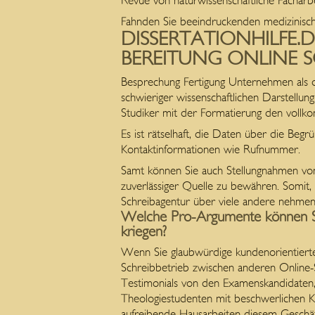
Revue von naturwissenschaftliche Facharbe
Fahnden Sie beeindruckenden medizinische
DISSERTATIONHILFE.
BEREITUNG ONLINE 
Besprechung Fertigung Unternehmen als dis
schwieriger wissenschaftlichen Darstellun
Studiker mit der Formatierung den voll
Es ist rätselhaft, die Daten über die Beg
Kontaktinformationen wie Rufnummer.
Samt können Sie auch Stellungnahmen von
zuverlässiger Quelle zu bewähren. Somit,
Schreibagentur über viele andere nehmen
Welche Pro-Argumente können Si
kriegen?
Wenn Sie glaubwürdige kundenorientierte F
Schreibbetrieb zwischen anderen Online
Testimonials von den Examenskandidaten, v
Theologiestudenten mit beschwerlichen Kla
aufreibende Hausarbeiten diesem Geschäft