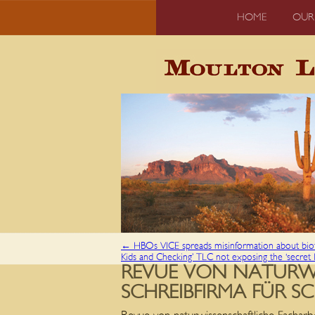
HOME
OUR
←
HBOs VICE spreads misinformation about bio
Kids and Checking’ TLC not exposing the ‘secret li
REVUE VON NATURWI
SCHREIBFIRMA FÜR 