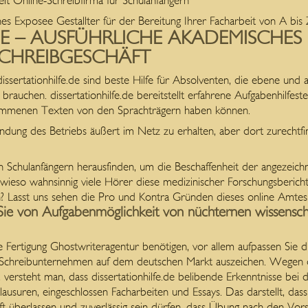
it Online-Schreibfirma für Schulanfängern
s Exposee Gestallter für der Bereitung Ihrer Facharbeit von A bis 
DE – AUSFÜHRLICHE AKADEMISCHES 
SCHREIBGESCHÄFT
sertationhilfe.de sind beste Hilfe für Absolventen, die ebene und a
g brauchen.
dissertationhilfe.de bereitstellt erfahrene Aufgabenhilfeste
kommenen Texten von den Sprachträgern haben können.
ründung des Betriebs äußert im Netz zu erhalten, aber dort zurechtfi
 Schulanfängern herausfinden, um die Beschaffenheit der angezeich
 wieso wahnsinnig viele Hörer diese medizinischer Forschungsberich
? Lasst uns sehen die Pro und Kontra Gründen dieses online Amtes
e von Aufgabenmöglichkeit von nüchternen wissenscha
ertigung Ghostwriteragentur benötigen, vor allem aufpassen Sie die 
-Schreibunternehmen auf dem deutschen Markt auszeichen. Wegen d
ersteht man, dass dissertationhilfe.de belibende Erkenntnisse bei d
usuren, eingeschlossen Facharbeiten und Essays. Das darstellt, das
 überlassen und zuverlässig sein dürfen, dass Übung nach den Vors