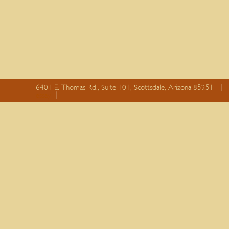
6401 E. Thomas Rd., Suite 101, Scottsdale, Arizona 85251
essay